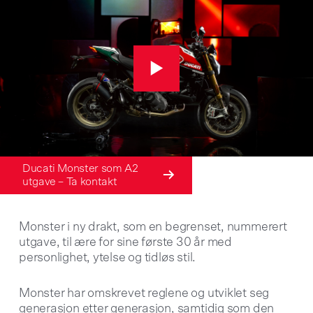
Ducati Monster som A2 
utgave – Ta kontakt
Monster i ny drakt, som en begrenset, nummerert
utgave, til ære for sine første 30 år med
personlighet, ytelse og tidløs stil.
Monster har omskrevet reglene og utviklet seg
generasjon etter generasjon, samtidig som den