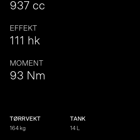
937 cc
EFFEKT
111 hk
MOMENT
93 Nm
TØRRVEKT
TANK
164 kg
14 L