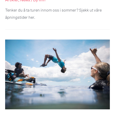
Artikler
,
News
/ By
linn
Tenker du å ta turen innom oss i sommer? Sjekk ut våre
åpningstider her.