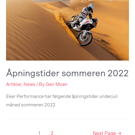
Åpningstider sommeren 2022
Artikler
,
News
/ By
Geir Moen
Eker Performance har følgende åpningstider underjuli
måned sommeren 2022
Posts
1
2
Next Page
→