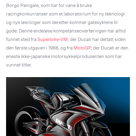
Borgo Panigale, som har for vane å bruke
racingkonkurranser som et laboratorium for ny teknologi
og nye løsninger som deretter kommer gatesyklene til
gode. Denne endeløse kompetanseoverføringen har alltid
funnet sted fra
Superbike-VM
, der Ducati har deltatt siden
den første utgaven i 1988, og fra
MotoGP
, der Ducati er den
eneste ikke-japanske motorsykkelprodusenten som har
vunnet titler.