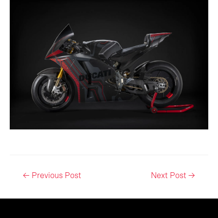
Post
←
Previous Post
Next Post
→
navigation