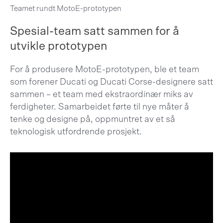
Teamet rundt MotoE-prototypen
Spesial-team satt sammen for å
utvikle prototypen
For å produsere MotoE-prototypen, ble et team
som forener Ducati og Ducati Corse-designere satt
sammen – et team med ekstraordinær miks av
ferdigheter. Samarbeidet førte til nye måter å
tenke og designe på, oppmuntret av et så
teknologisk utfordrende prosjekt.