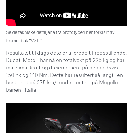
Se de tekniske detaljene fra prototypen her forklart av
teamet bak “V21L”
Resultatet til dags dato er allerede tilfredsstillende.
Ducati MotoE har nå en totalvekt på 225 kg og har
maksimal kraft og dreiemoment på henholdsvis
150 hk og 140 Nm. Dette har resultert så langt i en
hastighet på 275 km/t under testing på Mugello-
banen i Italia.