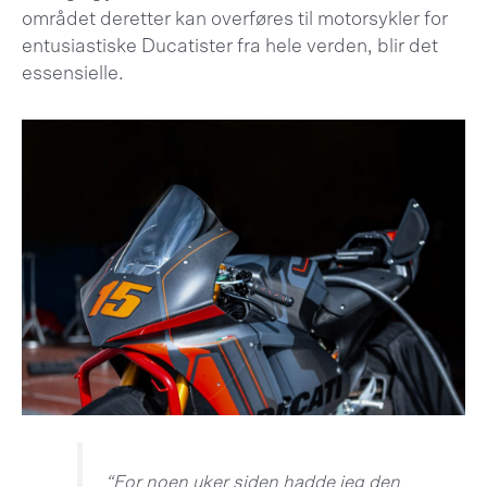
området deretter kan overføres til motorsykler for
entusiastiske Ducatister fra hele verden, blir det
essensielle.
“For noen uker siden hadde jeg den