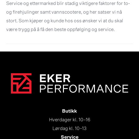
Service og ettermarked blir stadig viktigere faktorer for to-
og firehjulinger samt vannscootere, og her satser vi nå
stort. Som kjøper og kunde hos oss ønsker vi at du skal
være trygg på å få den beste oppfølging og service.
Butikk
Hverdager kl. 10–16
Lørdag kl. 10–13
Service