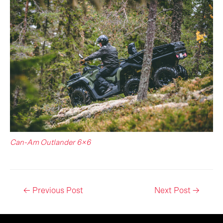
Can-Am Outlander 6×6
Post
←
Previous Post
Next Post
→
navigation